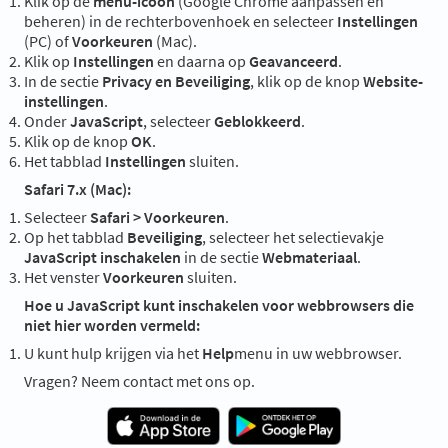
Klik op de
menu-icoon
(Google Chrome aanpassen en
beheren) in de rechterbovenhoek en selecteer
Instellingen
(PC) of
Voorkeuren
(Mac).
Klik op
Instellingen
en daarna op
Geavanceerd
.
In de sectie
Privacy en Beveiliging
, klik op de knop
Website-
instellingen
.
Onder
JavaScript
, selecteer
Geblokkeerd
.
Klik op de knop
OK
.
Het tabblad
Instellingen
sluiten.
Safari 7.x (Mac):
Selecteer
Safari > Voorkeuren
.
Op het tabblad
Beveiliging
, selecteer het selectievakje
JavaScript inschakelen
in de sectie
Webmateriaal
.
Het venster
Voorkeuren
sluiten.
Hoe u JavaScript kunt inschakelen voor webbrowsers die
niet hier worden vermeld:
U kunt hulp krijgen via het
Help
menu in uw webbrowser.
Vragen? Neem contact met ons op.